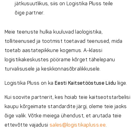
jätkusuutlikus, siis on Logistika Pluss teile
õige partner.
Meie teenuste hulka kuuluvad laologistika,
tolliteenused ja tootmist toetavad teenused, mida
toetab aastatepikkune kogemus. A-klassi
logistikakeskustes pöörame kõrget tähelepanu
turvalisusele ja keskkonnasõbralikkusele.
Logistika Pluss on ka
Eesti Kaitsetööstuse Liidu
liige.
Kui soovite partnerit, kes hoiab teie kaitseotstarbelisi
kaupu kõrgeimate standardite järgi, oleme teie jaoks
õige valik. Võtke meiega ühendust, et arutada teie
ettevõtte vajadusi
sales@logistikapluss.ee
.