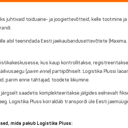
üks juhtivaid toiduaine- ja joogiettevõtteid, kelle tootmine 
randi.
ille abil teenindada Eesti jaekaubandusettevõtete (Maxima, 
ogistikakeskusesse, kus kaup kontrollitakse, registreeritak
äilivusaegu (
parim enne
) partiipõhiselt. Logistika Plussi la
d, parim enne tähtajad, toodete liikumine.
lle järgselt saadetis komplekteeritakse jälgides eelnevalt fi
taeg. Logistika Pluss korraldab transpordi üle Eesti jaemüü
sed, mida pakub Logistika Pluss: