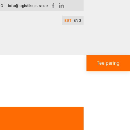
00
info@logistikapluss.ee
EST
ENG
Tee päring