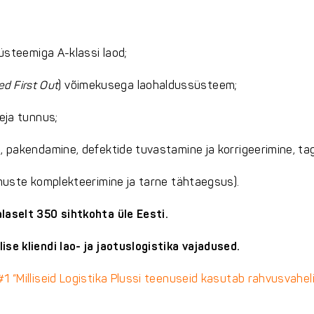
süsteemiga A-klassi laod;
red First Out
) võimekusega laohaldussüsteem;
eja tunnus;
, pakendamine, defektide tuvastamine ja korrigeerimine, tag
imuste komplekteerimine ja tarne tähtaegsus).
laselt 350 sihtkohta üle Eesti.
se kliendi lao- ja jaotuslogistika vajadused.
1 “Milliseid Logistika Plussi teenuseid kasutab rahvusvaheli