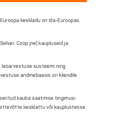
ja Euroopa keskladu on Ida-Euroopas.
Selver, Coop jne) kaupluseid ja
se laoarvestuse süsteemi ning
oarvestuse andmebaasis on kliendile
kseeritud kauba saatmise tingimusi
giettevõtte kesklattu või kauplustesse