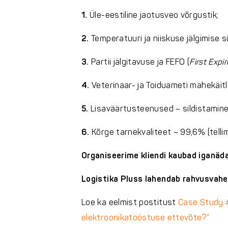
1.
Üle-eestiline jaotusveo võrgustik;
2.
Temperatuuri ja niiskuse jälgimise 
3.
Partii jälgitavuse ja FEFO (
First Expi
4.
Veterinaar- ja Toiduameti mahekäitl
5.
Lisaväärtusteenused – sildistamine
6.
Kõrge tarnekvaliteet – 99,6% (tell
Organiseerime kliendi kaubad iganäda
Logistika Pluss lahendab rahvusvaheli
Loe ka eelmist postitust
Case Study #
elektroonikatööstuse ettevõte?”