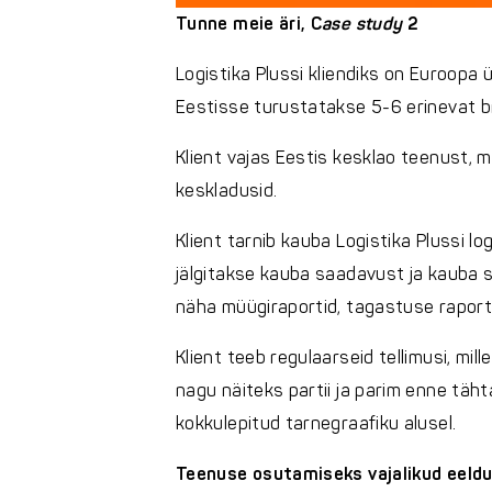
Tunne meie äri, C
ase study
2
Logistika Plussi kliendiks on Euroopa 
Eestisse turustatakse 5-6 erinevat b
Klient vajas Eestis kesklao teenust, m
keskladusid.
Klient tarnib kauba Logistika Plussi l
jälgitakse kauba saadavust ja kauba s
näha müügiraportid, tagastuse raporti
Klient teeb regulaarseid tellimusi, mi
nagu näiteks partii ja parim enne täh
kokkulepitud tarnegraafiku alusel.
Teenuse osutamiseks vajalikud eeldu