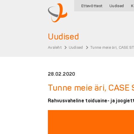
Ettevõttest
Uudised
K
Uudised
Avaleht
Uudised
Tunne meie äri, CASE 
28.02.2020
Tunne meie äri, CASE
Rahvusvaheline toiduaine- ja joogiett