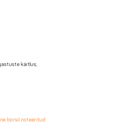
astuste käitlus;
ne börsil noteeritud