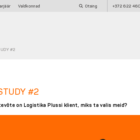
Otsing
+372 622 46
arjäär
Valdkonnad
STUDY #2
 STUDY #2
evõte on Logistika Plussi klient, miks ta valis meid?